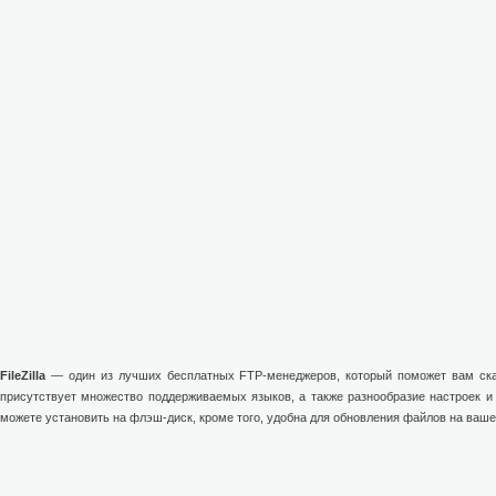
FileZilla
— один из лучших бесплатных FTP-менеджеров, который поможет вам ска
присутствует множество поддерживаемых языков, а также разнообразие настроек и 
можете установить на флэш-диск, кроме того, удобна для обновления файлов на ваше
Geely Москва -
geely
.
Haval Москва -
хавал н5 цена в москве
.